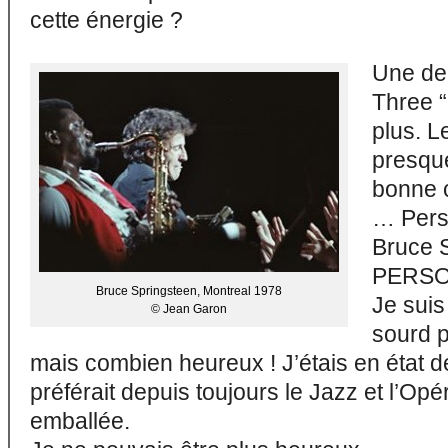
cette énergie ?
Une de
Three 
plus. L
presque
bonne 
… Perso
Bruce S
PERSO
Bruce Springsteen, Montreal 1978
Je suis
© Jean Garon
sourd p
mais combien heureux ! J’étais en état d
préférait depuis toujours le Jazz et l’Opé
emballée.