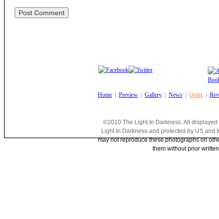
Home
|
Preview
|
Gallery
|
News
|
Order
|
Rev
©2010 The Light In Darkness. All displayed
Light In Darkness and protected by US and I
may not reproduce these photographs on other 
them without prior writte