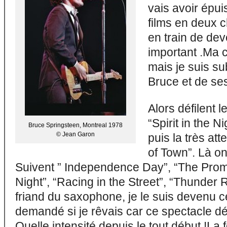
vais avoir épu
films en deux 
en train de dev
important .Ma 
mais je suis s
Bruce et de se
Alors défilent l
“Spirit in the N
Bruce Springsteen, Montreal 1978
© Jean Garon
puis la très a
of Town”. Là on
Suivent ” Independence Day”, “The Promi
Night”, “Racing in the Street”, “Thunder R
friand du saxophone, je le suis devenu c
demandé si je rêvais car ce spectacle 
Quelle intensité depuis le tout début !La f